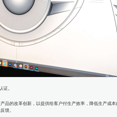
C认证。
装产品的改革创新，以提供给客户付生产效率，降低生产成本
的反馈。